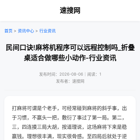
速搜网
首页
>
资讯中心
>
行业资讯
民间口诀!麻将机程序可以远程控制吗_折叠
桌适合做哪些小动作-行业资讯
发布时间：2026-08-06｜阅读：1
发布者：速搜网
打麻将可谓是个老手，可经常碰到麻将的斜乎事，出
于习惯，不赢头一把，敷衍了事过了第一局。第二，
三，四连摸三局大胡，按道理说，这场麻将下来是稳
赢钱。理想很丰满，现实很骨感。至四局后就处于逆