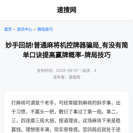
速搜网
首页
>
资讯中心
>
牌局技巧
妙手回胡!普通麻将机控牌器骗局_有没有简
单口诀提高赢牌概率-牌局技巧
发布时间：2026-08-07｜阅读：4
发布者：速搜网
打麻将可谓是个老手，可经常碰到麻将的斜乎事，出
于习惯，不赢头一把，敷衍了事过了第一局。第二，
三，四连摸三局大胡，按道理说，这场麻将下来是稳
赢钱。理想很丰满，现实很骨感。至四局后就处于逆