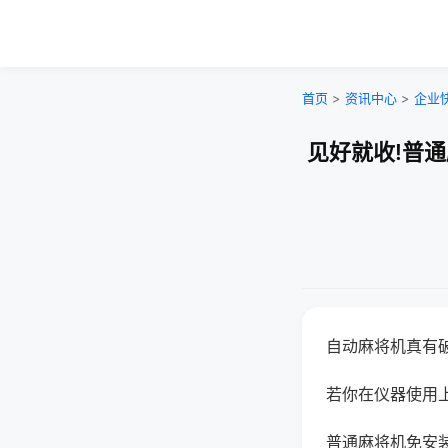
首页
>
资讯中心
>
企业
见好就收!普
自动麻将机真有
若你在仪器使用上
普通麻将机免安