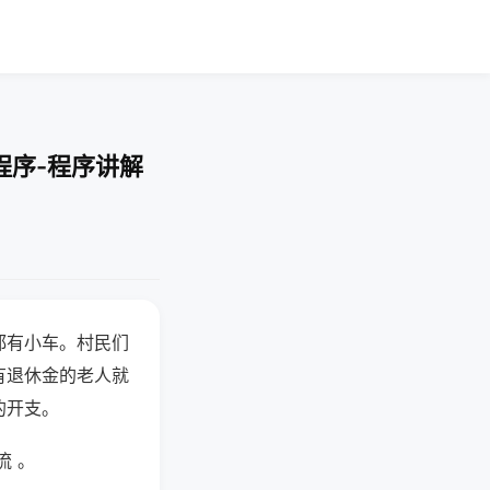
程序-程序讲解
都有小车。村民们
有退休金的老人就
的开支。
流 。