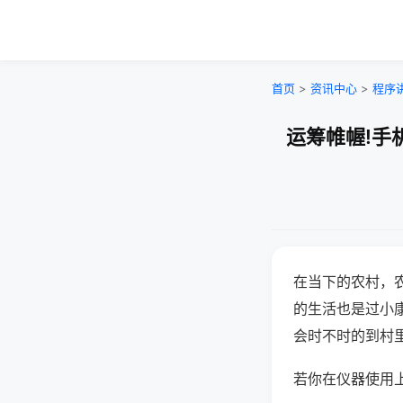
首页
>
资讯中心
>
程序
运筹帷幄!手
在当下的农村，
的生活也是过小
会时不时的到村
若你在仪器使用上