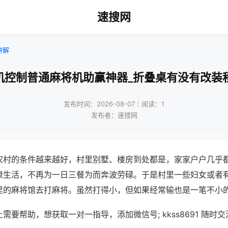
速搜网
讲解
机控制普通麻将机助赢神器_折叠桌有没有改装
发布时间：2026-08-07｜阅读：1
发布者：速搜网
农村的条件越来越好，村里别墅、楼房到处都是，家家户户几乎
康生活，不再为一日三餐为而奔波劳碌。于是村里一些妇女或者
里的麻将馆去打麻将。虽然打得小，但如果经常输也是一笔不小
需要帮助，想获取一对一指导，添加微信号; kkss8691 随时交