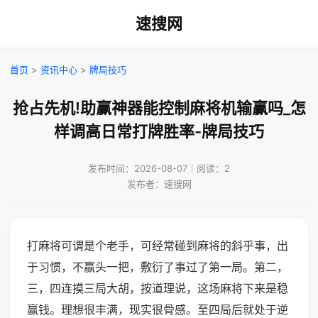
速搜网
首页
>
资讯中心
>
牌局技巧
抢占先机!助赢神器能控制麻将机输赢吗_怎
样调高日常打牌胜率-牌局技巧
发布时间：2026-08-07｜阅读：2
发布者：速搜网
打麻将可谓是个老手，可经常碰到麻将的斜乎事，出
于习惯，不赢头一把，敷衍了事过了第一局。第二，
三，四连摸三局大胡，按道理说，这场麻将下来是稳
赢钱。理想很丰满，现实很骨感。至四局后就处于逆