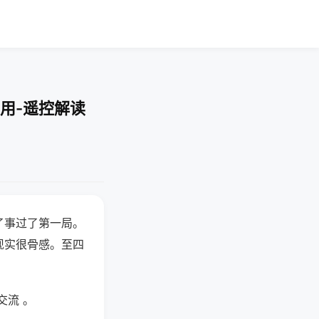
用-遥控解读
了事过了第一局。
现实很骨感。至四
交流 。