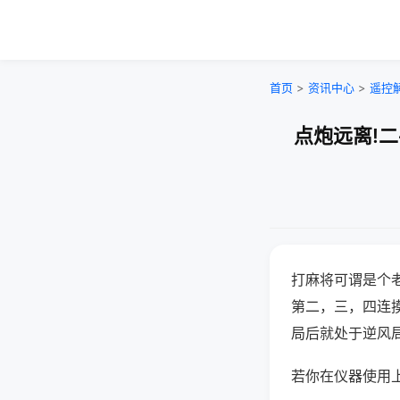
首页
>
资讯中心
>
遥控
点炮远离!
打麻将可谓是个
第二，三，四连
局后就处于逆风
若你在仪器使用上