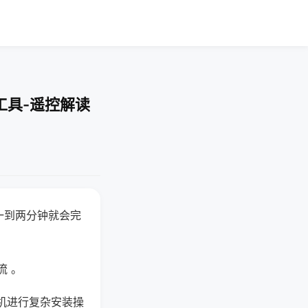
工具-遥控解读
一到两分钟就会完
流 。
机进行复杂安装操