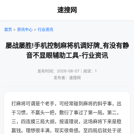
速搜网
首页
>
资讯中心
>
行业资讯
屡战屡胜!手机控制麻将机调好牌_有没有静
音不显眼辅助工具-行业资讯
发布时间：2026-08-07｜阅读：1
发布者：速搜网
打麻将可谓是个老手，可经常碰到麻将的斜乎事，出
于习惯，不赢头一把，敷衍了事过了第一局。第二，
三，四连摸三局大胡，按道理说，这场麻将下来是稳
赢钱。理想很丰满，现实很骨感。至四局后就处于逆