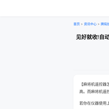
首页
>
资讯中心
>
牌局
见好就收!自
【麻将机遥控器
高。而麻将机遥
若你在仪器使用上