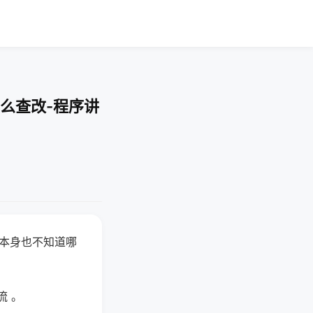
么查改-程序讲
器本身也不知道哪
。
流 。