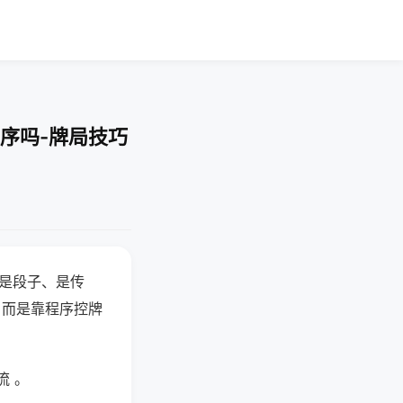
序吗-牌局技巧
半是段子、是传
，而是靠程序控牌
流 。