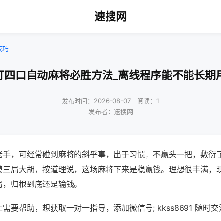
速搜网
技巧
打四口自动麻将必胜方法_离线程序能不能长期
发布时间：2026-08-07｜阅读：1
发布者：速搜网
老手，可经常碰到麻将的斜乎事，出于习惯，不赢头一把，敷衍
摸三局大胡，按道理说，这场麻将下来是稳赢钱。理想很丰满，
局，归根到底还是输钱。
需要帮助，想获取一对一指导，添加微信号; kkss8691 随时交