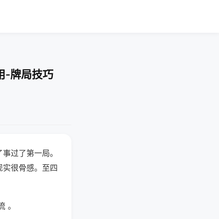
用-牌局技巧
了事过了第一局。
现实很骨感。至四
流 。