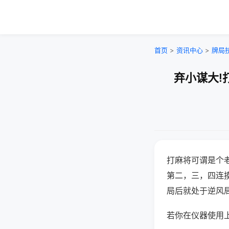
首页
>
资讯中心
>
牌局
弃小谋大!
打麻将可谓是个
第二，三，四连
局后就处于逆风
若你在仪器使用上