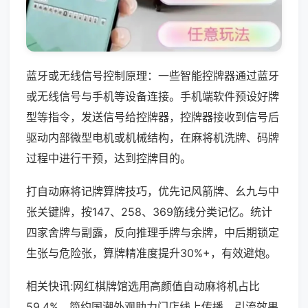
蓝牙或无线信号控制原理：一些智能控牌器通过蓝牙
或无线信号与手机等设备连接。手机端软件预设好牌
型等指令，发送信号给控牌器，控牌器接收到信号后
驱动内部微型电机或机械结构，在麻将机洗牌、码牌
过程中进行干预，达到控牌目的。
打自动麻将记牌算牌技巧，优先记风箭牌、幺九与中
张关键牌，按147、258、369筋线分类记忆。统计
四家舍牌与副露，反向推理手牌与余牌，中后期锁定
生张与危险张，算牌精准度提升30%+，有效避炮。
相关快讯:网红棋牌馆选用高颜值自动麻将机占比
59.4%，简约国潮外观助力门店线上传播，引流效果