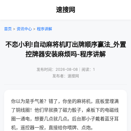
速搜网
首页
>
资讯中心
>
程序讲解
不恋小利!自动麻将机盯出牌顺序赢法_外置
控牌器安装麻烦吗-程序讲解
发布时间：2026-08-08｜阅读：1
发布者：速搜网
你以为是手气差？错了，你坐的麻将机，底板里埋满
了铜线圈！他们早就换了磁力骰子，桌板下的电磁线
圈一通电，想要几点就几点。后台那小子戴着蓝牙耳
机，遥控器一按，直接给你喂牌、点炮。