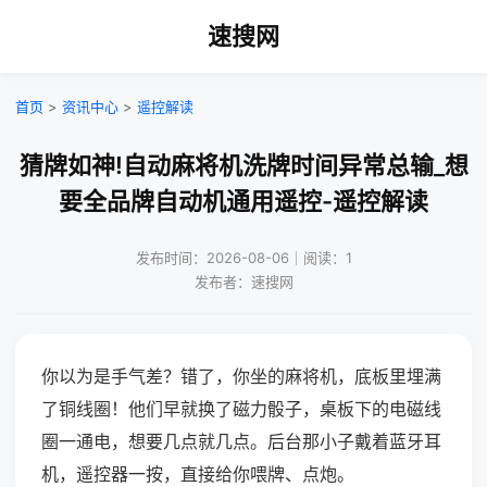
速搜网
首页
>
资讯中心
>
遥控解读
猜牌如神!自动麻将机洗牌时间异常总输_想
要全品牌自动机通用遥控-遥控解读
发布时间：2026-08-06｜阅读：1
发布者：速搜网
你以为是手气差？错了，你坐的麻将机，底板里埋满
了铜线圈！他们早就换了磁力骰子，桌板下的电磁线
圈一通电，想要几点就几点。后台那小子戴着蓝牙耳
机，遥控器一按，直接给你喂牌、点炮。