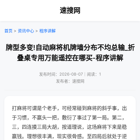
速搜网
首页
>
资讯中心
>
程序讲解
牌型多变!自动麻将机牌墙分布不均总输_折
叠桌专用万能遥控在哪买-程序讲解
发布时间：2026-08-07｜阅读：1
发布者：速搜网
打麻将可谓是个老手，可经常碰到麻将的斜乎事，出
于习惯，不赢头一把，敷衍了事过了第一局。第二，
三，四连摸三局大胡，按道理说，这场麻将下来是稳
赢钱。理想很丰满，现实很骨感。至四局后就处于逆