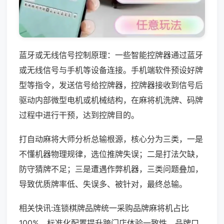
蓝牙或无线信号控制原理：一些智能控牌器通过蓝牙
或无线信号与手机等设备连接。手机端软件预设好牌
型等指令，发送信号给控牌器，控牌器接收到信号后
驱动内部微型电机或机械结构，在麻将机洗牌、码牌
过程中进行干预，达到控牌目的。
打自动麻将大师分析总输根源，核心分为三类，一是
不懂机器物理规律，选位推牌失误；二是打法欠缺，
防守猜牌不足；三是遭遇作弊机器，三类问题叠加，
导致优质牌率低、失误多、被针对，最终总输。
相关快讯:连锁棋牌品牌统一采购品牌麻将机占比
100%，标准化配置提升跨门店体验一致性，品牌口