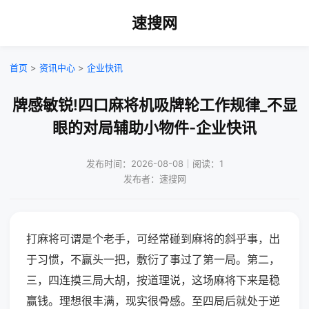
速搜网
首页
>
资讯中心
>
企业快讯
牌感敏锐!四口麻将机吸牌轮工作规律_不显
眼的对局辅助小物件-企业快讯
发布时间：2026-08-08｜阅读：1
发布者：速搜网
打麻将可谓是个老手，可经常碰到麻将的斜乎事，出
于习惯，不赢头一把，敷衍了事过了第一局。第二，
三，四连摸三局大胡，按道理说，这场麻将下来是稳
赢钱。理想很丰满，现实很骨感。至四局后就处于逆