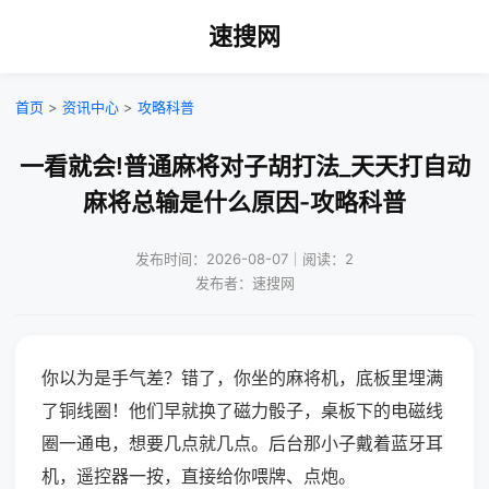
速搜网
首页
>
资讯中心
>
攻略科普
一看就会!普通麻将对子胡打法_天天打自动
麻将总输是什么原因-攻略科普
发布时间：2026-08-07｜阅读：2
发布者：速搜网
你以为是手气差？错了，你坐的麻将机，底板里埋满
了铜线圈！他们早就换了磁力骰子，桌板下的电磁线
圈一通电，想要几点就几点。后台那小子戴着蓝牙耳
机，遥控器一按，直接给你喂牌、点炮。