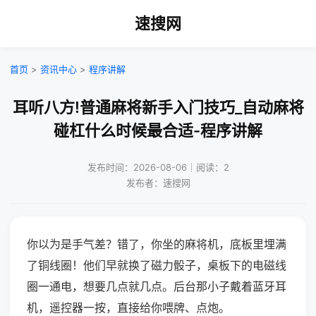
速搜网
首页
>
资讯中心
>
程序讲解
耳听八方!普通麻将新手入门技巧_自动麻将
碰杠什么时候最合适-程序讲解
发布时间：2026-08-06｜阅读：2
发布者：速搜网
你以为是手气差？错了，你坐的麻将机，底板里埋满
了铜线圈！他们早就换了磁力骰子，桌板下的电磁线
圈一通电，想要几点就几点。后台那小子戴着蓝牙耳
机，遥控器一按，直接给你喂牌、点炮。