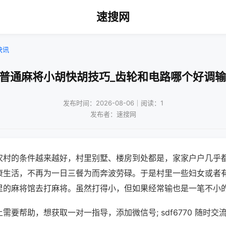
速搜网
快讯
打普通麻将小胡快胡技巧_齿轮和电路哪个好调输
发布时间：2026-08-06｜阅读：1
发布者：速搜网
农村的条件越来越好，村里别墅、楼房到处都是，家家户户几乎
康生活，不再为一日三餐为而奔波劳碌。于是村里一些妇女或者
里的麻将馆去打麻将。虽然打得小，但如果经常输也是一笔不小
需要帮助，想获取一对一指导，添加微信号; sdf6770 随时交流