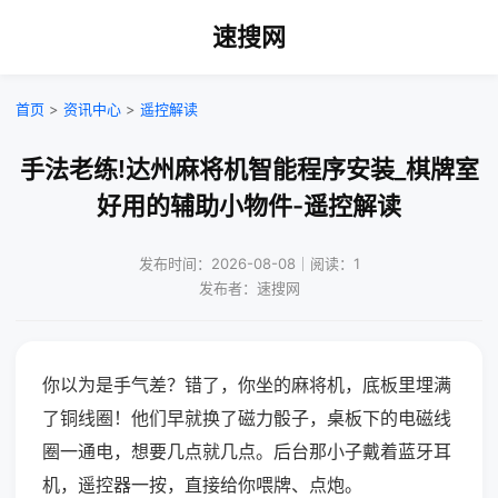
速搜网
首页
>
资讯中心
>
遥控解读
手法老练!达州麻将机智能程序安装_棋牌室
好用的辅助小物件-遥控解读
发布时间：2026-08-08｜阅读：1
发布者：速搜网
你以为是手气差？错了，你坐的麻将机，底板里埋满
了铜线圈！他们早就换了磁力骰子，桌板下的电磁线
圈一通电，想要几点就几点。后台那小子戴着蓝牙耳
机，遥控器一按，直接给你喂牌、点炮。