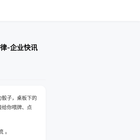
律-企业快讯
力骰子，桌板下的
接给你喂牌、点
流 。