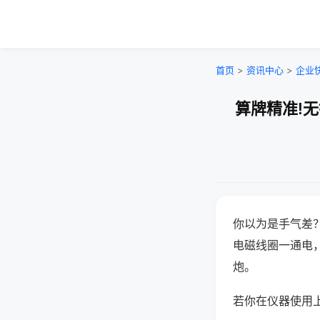
首页
>
资讯中心
>
企业
算牌精准!
你以为是手气差
电磁线圈一通电
炮。
若你在仪器使用上