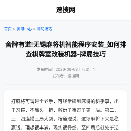
速搜网
首页
>
资讯中心
>
牌局技巧
舍牌有道!无锡麻将机智能程序安装_如何排
查棋牌室改装机器-牌局技巧
发布时间：2026-08-08｜阅读：1
发布者：速搜网
打麻将可谓是个老手，可经常碰到麻将的斜乎事，出
于习惯，不赢头一把，敷衍了事过了第一局。第二，
三，四连摸三局大胡，按道理说，这场麻将下来是稳
赢钱。理想很丰满，现实很骨感。至四局后就处于逆