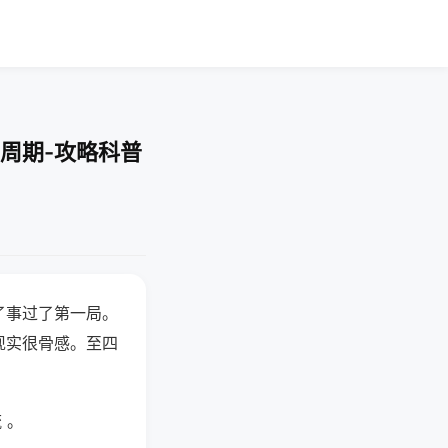
周期-攻略科普
了事过了第一局。
现实很骨感。至四
 。