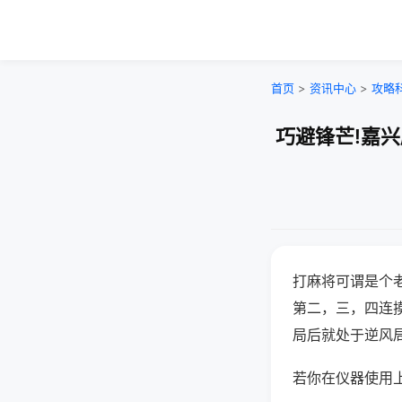
首页
>
资讯中心
>
攻略
巧避锋芒!嘉
打麻将可谓是个
第二，三，四连
局后就处于逆风
若你在仪器使用上