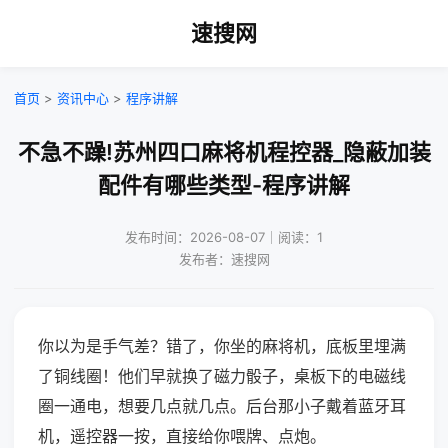
速搜网
首页
>
资讯中心
>
程序讲解
不急不躁!苏州四口麻将机程控器_隐蔽加装
配件有哪些类型-程序讲解
发布时间：2026-08-07｜阅读：1
发布者：速搜网
你以为是手气差？错了，你坐的麻将机，底板里埋满
了铜线圈！他们早就换了磁力骰子，桌板下的电磁线
圈一通电，想要几点就几点。后台那小子戴着蓝牙耳
机，遥控器一按，直接给你喂牌、点炮。