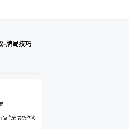
改-牌局技巧
流 。
行复杂安装操作就