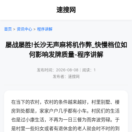
速搜网
首页
>
资讯中心
>
程序讲解
屡战屡胜!长沙无声麻将机作弊_快慢档位如
何影响发牌质量-程序讲解
发布时间：2026-08-08｜阅读：1
发布者：速搜网
在当下的农村，农村的条件越来越好，村里别墅、楼
房到处都是，家家户户几乎都有小车。村民们的生活
也是过小康生活，不再为一日三餐为而奔波劳碌。于
是村里一些妇女或者有退休金的老人就会时不时的到