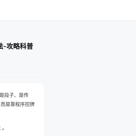
法-攻略科普
半是段子、是传
，而是靠程序控牌
 。