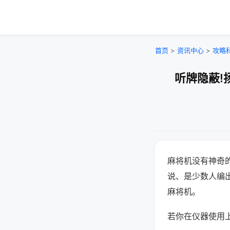
首页
>
资讯中心
>
攻略
听牌隐蔽!
麻将机没有神奇的
说、是少数人编
麻将机。
若你在仪器使用上