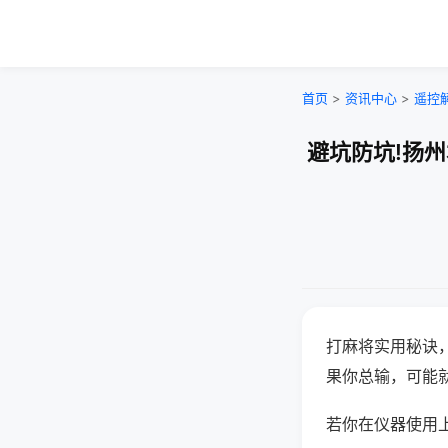
首页
>
资讯中心
>
遥控
避坑防坑!扬
打麻将实用秘诀
果你总输，可能
若你在仪器使用上