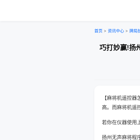
首页
>
资讯中心
>
牌局
巧打妙赢!扬
【麻将机遥控器
高。而麻将机遥
若你在仪器使用上
扬州无声麻将程