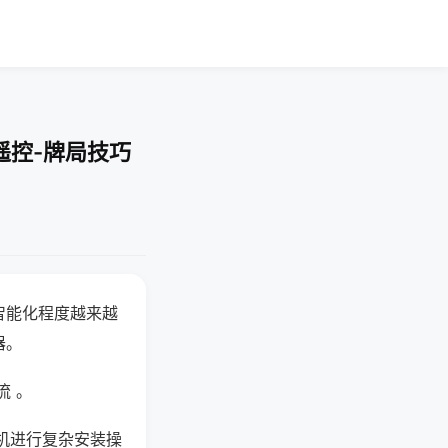
遥控-牌局技巧
智能化程度越来越
器。
流 。
机进行复杂安装操