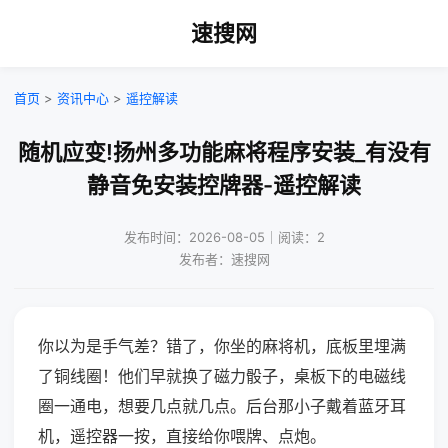
速搜网
首页
>
资讯中心
>
遥控解读
随机应变!扬州多功能麻将程序安装_有没有
静音免安装控牌器-遥控解读
发布时间：2026-08-05｜阅读：2
发布者：速搜网
你以为是手气差？错了，你坐的麻将机，底板里埋满
了铜线圈！他们早就换了磁力骰子，桌板下的电磁线
圈一通电，想要几点就几点。后台那小子戴着蓝牙耳
机，遥控器一按，直接给你喂牌、点炮。