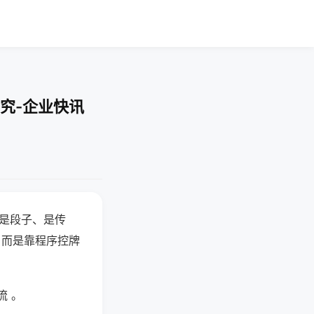
究-企业快讯
半是段子、是传
，而是靠程序控牌
流 。