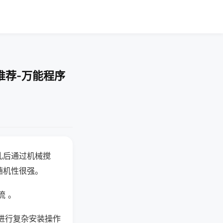
推荐-万能程序
乱后通过机械搅
随机性很强。
流 。
进行复杂安装操作