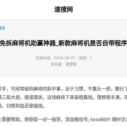
速搜网
程序
!免拆麻将机助赢神器_新款麻将机是否自带程序
发布时间：2026-08-07｜阅读：1
发布者：速搜网
老手，可经常碰到麻将的斜乎事，出于习惯，不赢头一把，敷衍
摸三局大胡，按道理说，这场麻将下来是稳赢钱。理想很丰满，
局，归根到底还是输钱。
需要帮助，想获取一对一指导，添加微信号; kkss8691 随时交