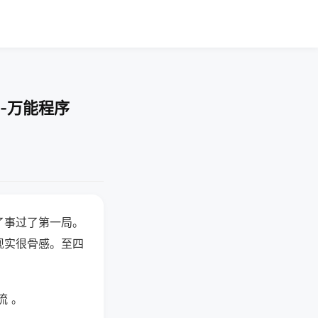
-万能程序
了事过了第一局。
现实很骨感。至四
流 。