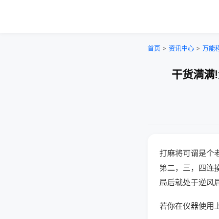
首页
>
资讯中心
>
万能
干货满满
打麻将可谓是个
第二，三，四连
局后就处于逆风
若你在仪器使用上