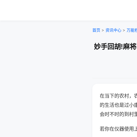
首页
>
资讯中心
>
万能
妙手回胡!麻
在当下的农村，
的生活也是过小
会时不时的到村
若你在仪器使用上