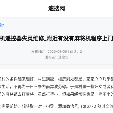
速搜网
程序
将机遥控器失灵维修_附近有没有麻将机程序上门
发布时间：2026-08-06｜阅读：2
发布者：速搜网
农村的条件越来越好，村里别墅、楼房到处都是，家家户户几乎
康生活，不再为一日三餐为而奔波劳碌。于是村里一些妇女或者
里的麻将馆去打麻将。虽然打得小，但如果经常输也是一笔不小
需要帮助，想获取一对一指导，添加微信号; sdf6770 随时交流