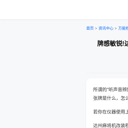
首页
>
资讯中心
>
万能
牌感敏锐!
所谓的"听声音辨
张牌是什么，怎
若你在仪器使用上
达州麻将机改装