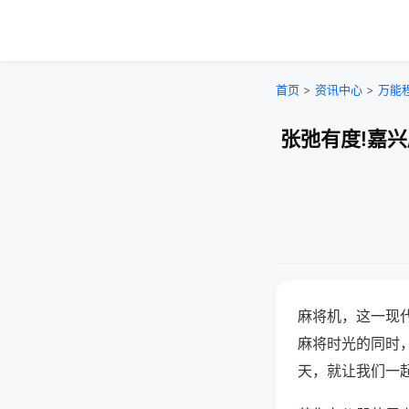
首页
>
资讯中心
>
万能
张弛有度!嘉
麻将机，这一现
麻将时光的同时
天，就让我们一