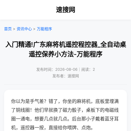
速搜网
首页
>
资讯中心
>
万能程序
入门精通!广东麻将机遥控程控器_全自动桌
遥控保养小方法-万能程序
发布时间：2026-08-06｜阅读：2
发布者：速搜网
你以为是手气差？错了，你坐的麻将机，底板里埋满
了铜线圈！他们早就换了磁力骰子，桌板下的电磁线
圈一通电，想要几点就几点。后台那小子戴着蓝牙耳
机，遥控器一按，直接给你喂牌、点炮。